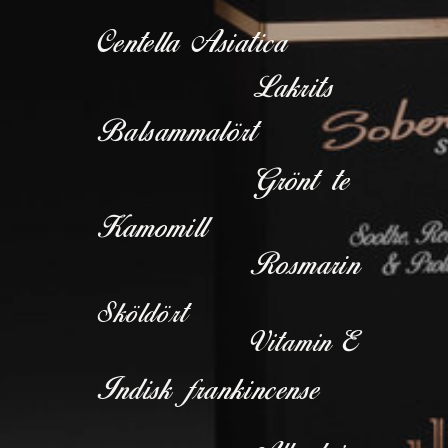
Centella Asiatica
Lakrits
Balsammalört
Grönt te
Kamomill
Rosmarin
Sköldört
Vitamin E
Indisk frankincense