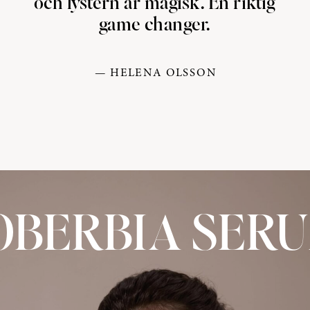
och lystern är magisk. En riktig
game changer.
— HELENA OLSSON
OBERBIA SER