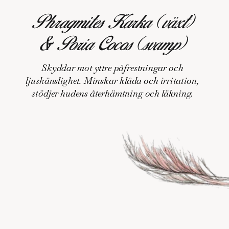
Phragmites Karka (växt)
& Poria Cocos (svamp)
Skyddar mot yttre påfrestningar och
ljuskänslighet. Minskar klåda och irritation,
stödjer hudens återhämtning och läkning.