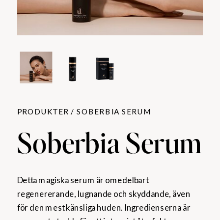
PRODUKTER / SOBERBIA SERUM
Soberbia Serum
Detta magiska serum är omedelbart
regenererande, lugnande och skyddande, även
för den mest känsliga huden. Ingredienserna är