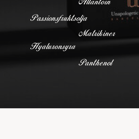
Allantoin
Passionsfruktsolja
Matrikiner
Hyaluronsyra
Panthenol