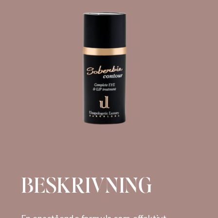
BESKRIVNING
En enastående formula som effektivt